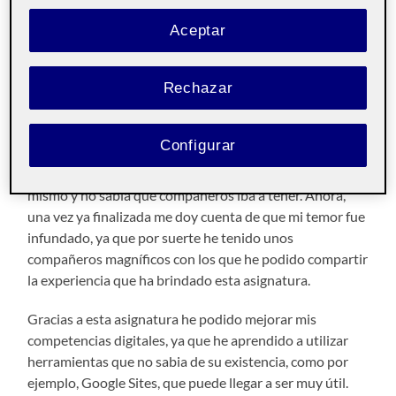
Iniciación a las
Pública
competencias TIC aula 7
Aceptar
Estimados compañeros:
Rechazar
Después de varios meses de esfuerzo y trabajo, llegamos
al final de la asignatura. Cuando empezamos esta
Configurar
asgintarua, era de las que mas respeto me generaba por
el trabajo en equipo, ya que no depende todo de uno
mismo y no sabía que compañeros iba a tener. Ahora,
una vez ya finalizada me doy cuenta de que mi temor fue
infundado, ya que por suerte he tenido unos
compañeros magníficos con los que he podido compartir
la experiencia que ha brindado esta asignatura.
Gracias a esta asignatura he podido mejorar mis
competencias digitales, ya que he aprendido a utilizar
herramientas que no sabia de su existencia, como por
ejemplo, Google Sites, que puede llegar a ser muy útil.