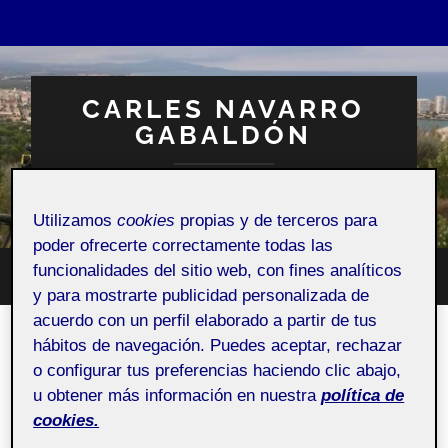
CARLES NAVARRO
GABALDÓN
Espacio Personal
Utilizamos
cookies
propias y de terceros para
poder ofrecerte correctamente todas las
funcionalidades del sitio web, con fines analíticos
Altern
Alternar
y para mostrarte publicidad personalizada de
el
el
campo
acuerdo con un perfil elaborado a partir de tus
menú
de
móvil
hábitos de navegación. Puedes aceptar, rechazar
búsqu
Cierre portfolio personal
o configurar tus preferencias haciendo clic abajo,
17 ENERO, 2023
/
SIN COMENTARIOS
u obtener más información en nuestra
política de
cookies.